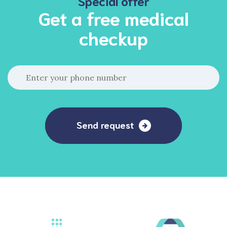
Special offer
Get a free medical
checkup
Send request