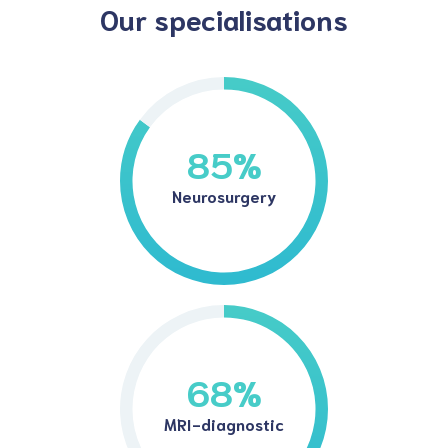
Our specialisations
85
%
Neurosurgery
68
%
MRI-diagnostic