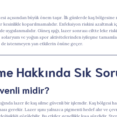
itesi açısından büyük önem taşır. İlk günlerde kaş bölgesin
kesinlikle koparılmamalıdır. Enfeksiyon riskini azaltmak içi
 uygulanmalıdır. Güneş ışığı, lazer sonrası ciltte leke risk
solaryum ve yoğun spor aktivitelerinden iyileşme tamamla
m de istenmeyen yan etkilerin önüne geçer.
lme Hakkında Sık Sor
venli midir?
dığında lazer ile kaş silme güvenli bir işlemdir. Kaş bölgesi
sı gerekir. Lazer ışını yalnızca pigmenti hedef alır ve çe
ğişikliği görülebilir. Bu etkiler genellikle kısa sürelidir. St