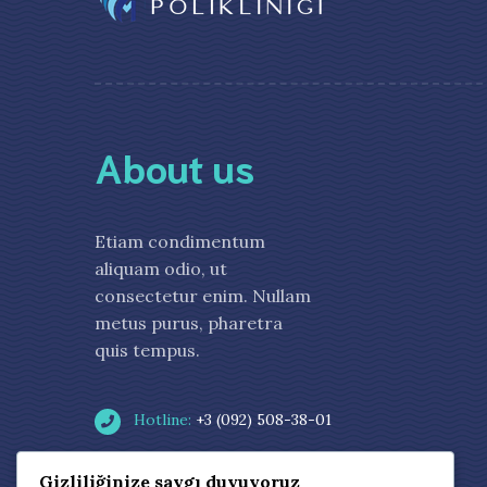
About us
Etiam condimentum
aliquam odio, ut
consectetur enim. Nullam
metus purus, pharetra
quis tempus.
Hotline:
+3 (092) 508-38-01
Address:
23, Medical Str., New York, USA
Gizliliğinize saygı duyuyoruz