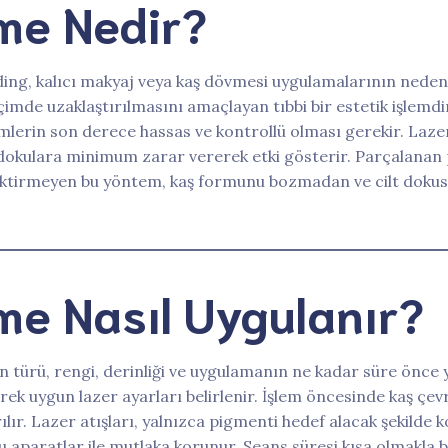
lme Nedir?
ading, kalıcı makyaj veya kaş dövmesi uygulamalarının nede
biçimde uzaklaştırılmasını amaçlayan tıbbi bir estetik işlemd
emlerin son derece hassas ve kontrollü olması gerekir. Lazer
 dokulara minimum zarar vererek etki gösterir. Parçalanan
rektirmeyen bu yöntem, kaş formunu bozmadan ve cilt dok
lme Nasıl Uygulanır?
ürü, rengi, derinliği ve uygulamanın ne kadar süre önce yap
ilerek uygun lazer ayarları belirlenir. İşlem öncesinde kaş ç
ır. Lazer atışları, yalnızca pigmenti hedef alacak şekilde 
 aparatlar ile mutlaka korunur. Seans süresi kısa olmakla bir