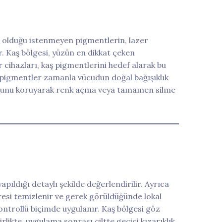
n olduğu istenmeyen pigmentlerin, lazer
ir. Kaş bölgesi, yüzün en dikkat çeken
 cihazları, kaş pigmentlerini hedef alarak bu
 pigmentler zamanla vücudun doğal bağışıklık
usunu koruyarak renk açma veya tamamen silme
ıldığı detaylı şekilde değerlendirilir. Ayrıca
evresi temizlenir ve gerek görüldüğünde lokal
kontrollü biçimde uygulanır. Kaş bölgesi göz
likte, uygulama sonrası ciltte geçici kızarıklık