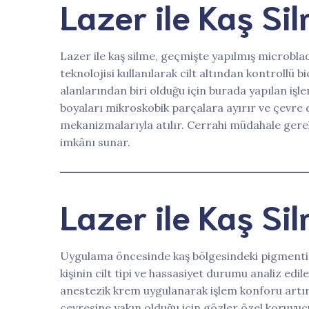
Lazer ile Kaş Si
Lazer ile kaş silme, geçmişte yapılmış microbl
teknolojisi kullanılarak cilt altından kontrollü 
alanlarından biri olduğu için burada yapılan işl
boyaları mikroskobik parçalara ayırır ve çevre
mekanizmalarıyla atılır. Cerrahi müdahale ge
imkânı sunar.
Lazer ile Kaş Si
Uygulama öncesinde kaş bölgesindeki pigmentin t
kişinin cilt tipi ve hassasiyet durumu analiz ed
anestezik krem uygulanarak işlem konforu artırıl
çevresine yakın olduğu için gözler özel koruyucu