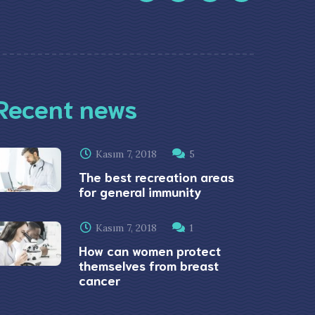
Recent news
Kasım 7, 2018
5
The best recreation areas
for general immunity
Kasım 7, 2018
1
How can women protect
themselves from breast
cancer